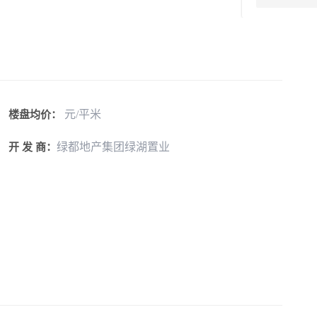
元/平米
楼盘均价：
绿都地产集团绿湖置业
开 发 商：