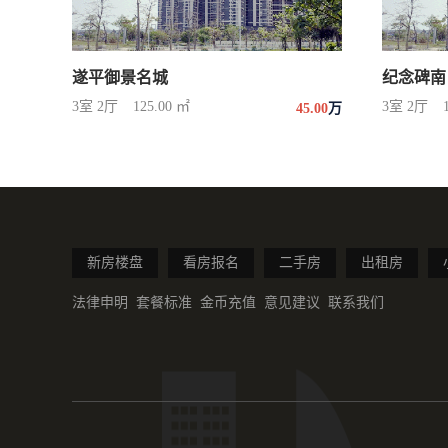
遂平御景名城
纪念碑南
3室 2厅
125.00 ㎡
3室 2厅
45.00
万
新房楼盘
看房报名
二手房
出租房
法律申明
套餐标准
金币充值
意见建议
联系我们