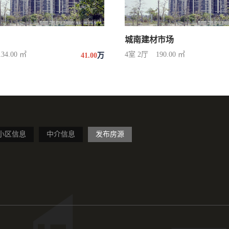
城南建材市场
134.00 ㎡
4室 2厅
190.00 ㎡
41.00
万
小区信息
中介信息
发布房源