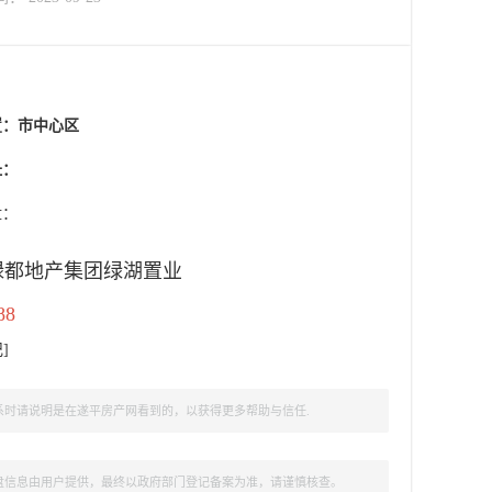
置：
市中心区
址：
盘：
绿都地产集团绿湖置业
88
记
]
时请说明是在遂平房产网看到的，以获得更多帮助与信任.
盘信息由用户提供，最终以政府部门登记备案为准，请谨慎核查。