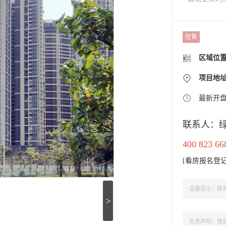
在售
区域位
项目地
最新开
联系人：
400 823 66
[
看房报名登
温馨提示：联系
>
免责声明：楼