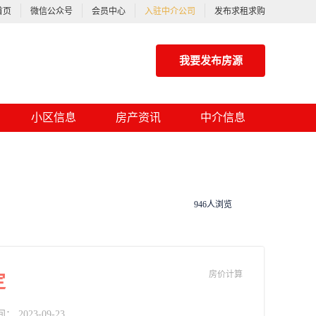
首页
微信公众号
会员中心
入驻中介公司
发布求租求购
我要发布房源
小区信息
房产资讯
中介信息
946人浏览
房价计算
定
2023-09-23