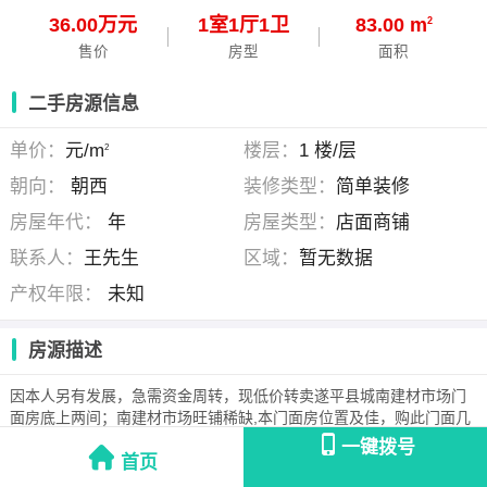
36.00万元
1
室
1
厅
1
卫
83.00 m
2
售价
房型
面积
二手房源信息
单价：
元/m
楼层：
1 楼/层
2
朝向：
朝西
装修类型：
简单装修
房屋年代：
年
房屋类型：
店面商铺
联系人：
王先生
区域：
暂无数据
产权年限：
未知
房源描述
因本人另有发展，急需资金周转，现低价转卖遂平县城南建材市场门
面房底上两间；南建材市场旺铺稀缺,本门面房位置及佳，购此门面几
代受益。联系电话：13673962780
一键拨号
首页